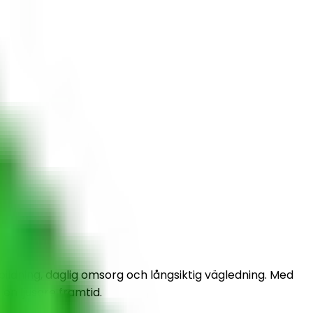
ildning, daglig omsorg och långsiktig vägledning. Med
en ljusare framtid.