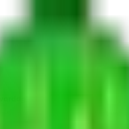
 vardag
 för att stödja föräldralösa och utsatta barn genom utb
där barn kan växa upp med värdighet, självförtroende och 