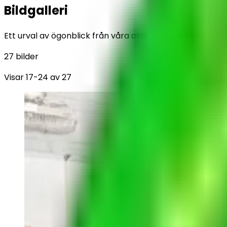
Bildgalleri
Ett urval av ögonblick från våra aktiviteter, skolor och
27
bilder
Visar
17
-
24
av
27