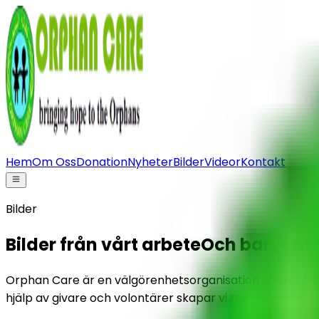
Hem
Om Oss
Donation
Nyheter
Bilder
Videor
Kontakt
Bilder
Bilder från vårt arbete
Och barnens
Orphan Care är en välgörenhetsorganisation som arbetar
hjälp av givare och volontärer skapar vi trygga miljöer 