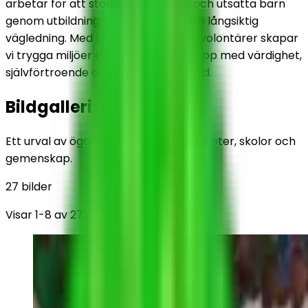
arbetar för att stödja föräldralösa och utsatta barn
genom utbildning, daglig omsorg och långsiktig
vägledning. Med hjälp av givare och volontärer skapar
vi trygga miljöer där barn kan växa upp med värdighet,
självförtroende och en ljusare framtid.
Bildgalleri
Ett urval av ögonblick från våra aktiviteter, skolor och
gemenskap.
27
bilder
Visar
1
-
8
av
27