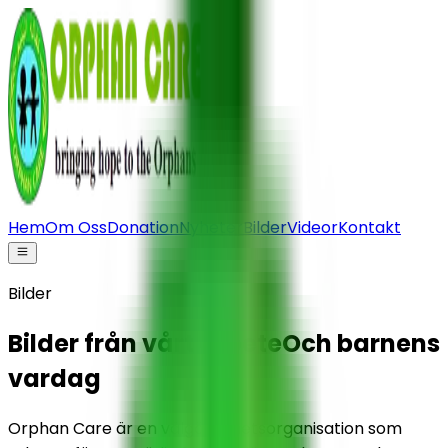
Hem
Om Oss
Donation
Nyheter
Bilder
Videor
Kontakt
Bilder
Bilder från vårt arbete
Och barnens
vardag
Orphan Care är en välgörenhetsorganisation som