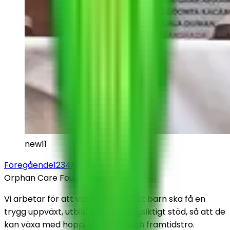
new11
Föregående
1
2
3
4
Nästa
Orphan Care Foundation
Vi arbetar för att varje föräldralöst barn ska få en
trygg uppväxt, utbildning och långsiktigt stöd, så att de
kan växa med hopp, värdighet och framtidstro.