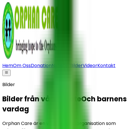
Hem
Om Oss
Donation
Nyheter
Bilder
Videor
Kontakt
Bilder
Bilder från vårt arbete
Och barnens
vardag
Orphan Care är en välgörenhetsorganisation som