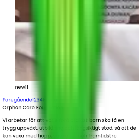
new11
Föregående
1
2
3
4
Nästa
Orphan Care Foundation
Vi arbetar för att varje föräldralöst barn ska få en
trygg uppväxt, utbildning och långsiktigt stöd, så att de
kan växa med hopp, värdighet och framtidstro.