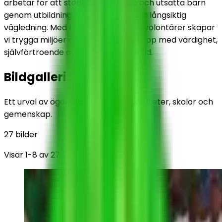
arbetar för att stödja föräldralösa och utsatta barn
genom utbildning, daglig omsorg och långsiktig
vägledning. Med hjälp av givare och volontärer skapar
vi trygga miljöer där barn kan växa upp med värdighet,
självförtroende och en ljusare framtid.
Bildgalleri
Ett urval av ögonblick från våra aktiviteter, skolor och
gemenskap.
27
bilder
Visar
1
-
8
av
27